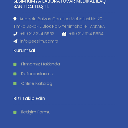
SESİM KİMYA LABORATUVAR MEDİKAL İLAÇ
SAN TİC.LTD.ŞTİ.
Anadolu Bulvarı Çamlıca Mahallesi No:20
Timko Sokak L Blok No:5 Yenimahalle- ANKARA
+90 312 324 5553
+90 312 324 5554
info@sesim.com.tr
Kurumsal
Firmamız Hakkında
Referanslarımız
Online Katalog
Bizi Takip Edin
İletişim Formu