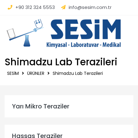
SESİM | Kimyasal - La
+90 312 324 5553
info@sesim.com.tr
Shimadzu Lab Terazileri
SESİM
ÜRÜNLER
Shimadzu Lab Terazileri
Yarı Mikro Teraziler
Hassas Teraziler