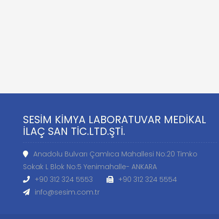
SESİM KİMYA LABORATUVAR MEDİKAL
İLAÇ SAN TİC.LTD.ŞTİ.
Anadolu Bulvarı Çamlıca Mahallesi No:20 Timko
Sokak L Blok No:5 Yenimahalle- ANKARA
+90 312 324 5553
+90 312 324 5554
info@sesim.com.tr