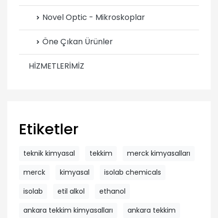
Novel Optic - Mikroskoplar
Öne Çıkan Ürünler
HİZMETLERİMİZ
Etiketler
teknik kimyasal
tekkim
merck kimyasalları
merck
kimyasal
isolab chemicals
isolab
etil alkol
ethanol
ankara tekkim kimyasalları
ankara tekkim