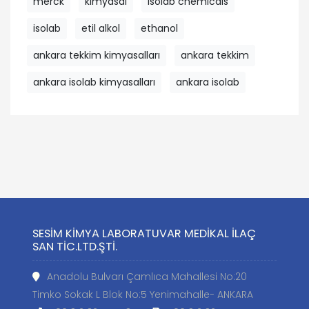
merck
kimyasal
isolab chemicals
isolab
etil alkol
ethanol
ankara tekkim kimyasalları
ankara tekkim
ankara isolab kimyasalları
ankara isolab
SESİM KİMYA LABORATUVAR MEDİKAL İLAÇ
SAN TİC.LTD.ŞTİ.
Anadolu Bulvarı Çamlıca Mahallesi No:20
Timko Sokak L Blok No:5 Yenimahalle- ANKARA